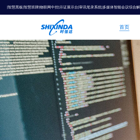
|智慧黑板|智慧班牌|物联网中控|示证展示台|审讯笔录系统|多媒体智能会议综合
首页