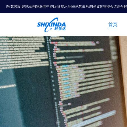
|智慧黑板|智慧班牌|物联网中控|示证展示台|审讯笔录系统|多媒体智能会议综合
首页