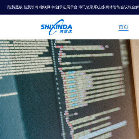
|智慧黑板|智慧班牌|物联网中控|示证展示台|审讯笔录系统|多媒体智能会议综合
首页