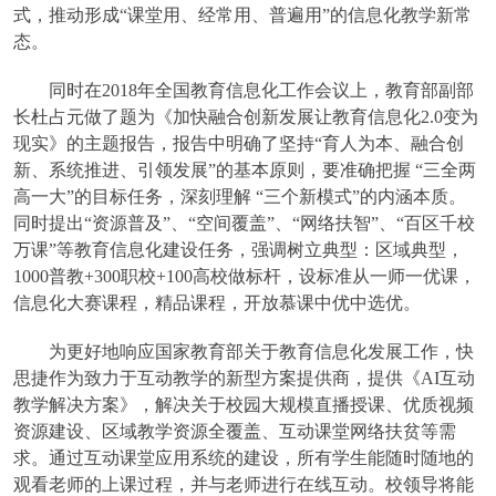
式，推动形成“课堂用、经常用、普遍用”的信息化教学新常
态。
同时在2018年全国教育信息化工作会议上，教育部副部
长杜占元做了题为《加快融合创新发展让教育信息化2.0变为
现实》的主题报告，报告中明确了坚持“育人为本、融合创
新、系统推进、引领发展”的基本原则，要准确把握 “三全两
高一大”的目标任务，深刻理解 “三个新模式”的内涵本质。
同时提出“资源普及”、“空间覆盖”、“网络扶智”、“百区千校
万课”等教育信息化建设任务，强调树立典型：区域典型，
1000普教+300职校+100高校做标杆，设标准从一师一优课，
信息化大赛课程，精品课程，开放慕课中优中选优。
为更好地响应国家教育部关于教育信息化发展工作，快
思捷作为致力于互动教学的新型方案提供商，提供《AI互动
教学解决方案》，解决关于校园大规模直播授课、优质视频
资源建设、区域教学资源全覆盖、互动课堂网络扶贫等需
求。通过互动课堂应用系统的建设，所有学生能随时随地的
观看老师的上课过程，并与老师进行在线互动。校领导将能