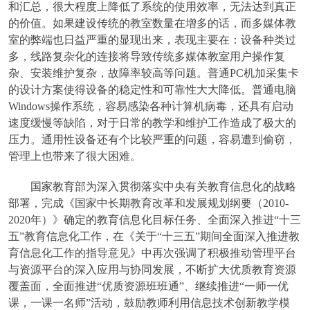
和汇总，很大程度上降低了系统的使用效率，无法达到真正
的价值。如果建设传统的教室数量在增多的话，而多媒体教
室的弊端也日益严重的显现出来，表现主要在：设备种类过
多，线路复杂化的连接将导致传统多媒体教室用户操作复
杂、安装维护复杂，故障率较高等问题。普通PC机加采集卡
的设计方案使得设备的稳定性和可靠性大大降低。普通电脑
Windows操作系统，容易感染各种计算机病毒，还具有启动
速度缓慢等缺陷，对于日常的教学和维护工作造成了极大的
压力。通用性设备还有个比较严重的问题，容易遭到偷窃，
管理上也带来了很大困难。
国家教育部为深入贯彻落实中央有关教育信息化的战略
部署，完成《国家中长期教育改革和发展规划纲要（2010-
2020年）》确定的教育信息化目标任务、全面深入推进“十三
五”教育信息化工作，在《关于“十三五”期间全面深入推进教
育信息化工作的指导意见》中再次强调了积极推动管理平台
与资源平台的深入应用与协同发展，不断扩大优质教育资源
覆盖面，全面推进“优质资源班班通”、继续推进“一师一优
课，一课一名师”活动，鼓励教师利用信息技术创新教学模