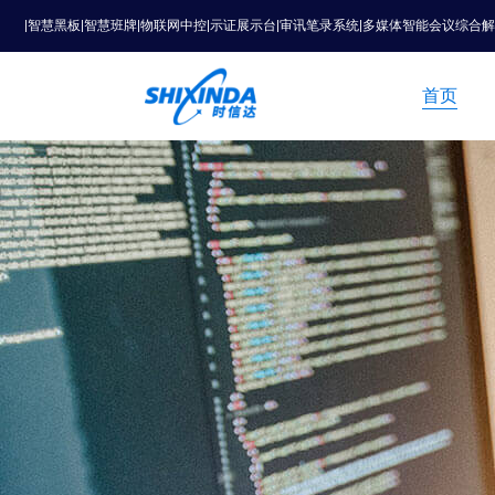
|智慧黑板|智慧班牌|物联网中控|示证展示台|审讯笔录系统|多媒体智能会议综合
首页