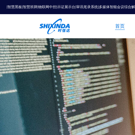
|智慧黑板|智慧班牌|物联网中控|示证展示台|审讯笔录系统|多媒体智能会议综合
首页