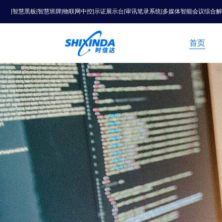
|智慧黑板|智慧班牌|物联网中控|示证展示台|审讯笔录系统|多媒体智能会议综合
首页